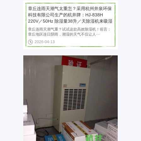
章丘连雨天潮气太重怎？采用杭州井泉环保
科技有限公司生产的杭井牌：HJ-838H
220V／50Hz 除湿量38升／天除湿机来吸湿
章丘连雨天潮气重？试试这款高效除湿机！前言：
章丘地区连日阴雨，潮湿的天气不仅让人···
2026-04-13